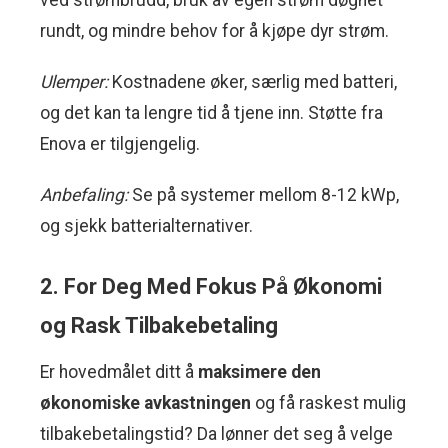
ved strømbrudd, bruk av egen strøm døgnet
rundt, og mindre behov for å kjøpe dyr strøm.
Ulemper:
Kostnadene øker, særlig med batteri,
og det kan ta lengre tid å tjene inn. Støtte fra
Enova er tilgjengelig.
Anbefaling:
Se på systemer mellom 8-12 kWp,
og sjekk batterialternativer.
2. For Deg Med Fokus På Økonomi
og Rask Tilbakebetaling
Er hovedmålet ditt å
maksimere den
økonomiske avkastningen
og få raskest mulig
tilbakebetalingstid? Da lønner det seg å velge