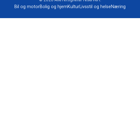
Bil og motor
Bolig og hjem
Kultur
Livsstil og helse
Næring