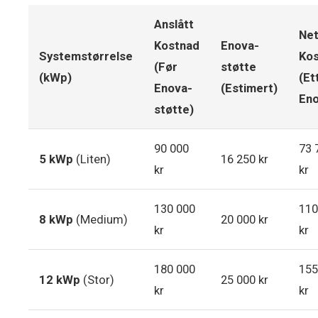
Anslått
Net
Kostnad
Enova-
Systemstørrelse
Ko
(Før
støtte
(kWp)
(Et
Enova-
(Estimert)
Eno
støtte)
90 000
73 
5 kWp
(Liten)
16 250 kr
kr
kr
130 000
110
8 kWp
(Medium)
20 000 kr
kr
kr
180 000
155
12 kWp
(Stor)
25 000 kr
kr
kr